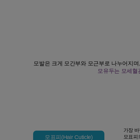
모발은 크게 모간부와 모근부로 나누어지며, 피부 
모유두는 모세혈관
가장 바
모표피(Hair Cuticle)
모표피의