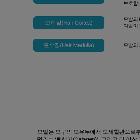
보호합
모발의 
모피질(Hair Cortex)
다발이 
모수질(Hair Medulla)
모발의 
모발은 모구의 모유두에서 모세혈관으로부터 
멈추는 ‘퇴행기(Catagen)’, 그리고 더 